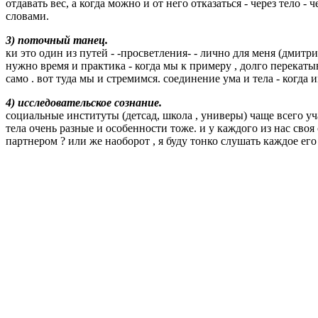
отдавать вес, а когда можно и от него отказаться - через тело - 
словами.
3) поточный танец.
ки это один из путей - -просветления- - лично для меня (дмитри
нужно время и практика - когда мы к примеру , долго перекатыв
само . вот туда мы и стремимся. соединение ума и тела - когда
4) исследовательское сознание.
социальные институты (детсад, школа , универы) чаще всего уча
тела очень разные и особенности тоже. и у каждого из нас своя 
партнером ? или же наоборот , я буду тонко слушать каждое его