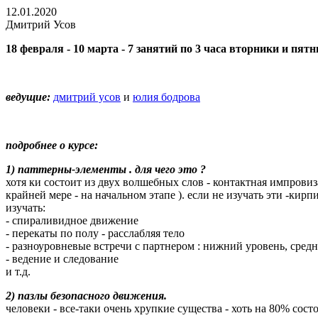
12.01.2020
Дмитрий Усов
18 февраля - 10 марта - 7 занятий по 3 часа вторники и пят
ведущие:
дмитрий усов
и
юлия бодрова
подробнее о курсе:
1) паттерны-элементы . для чего это ?
хотя ки состоит из двух волшебных слов - контактная импровиза
крайней мере - на начальном этапе ). если не изучать эти -кир
изучать:
- спираливидное движение
- перекаты по полу - расслабляя тело
- разноуровневые встречи с партнером : нижний уровень, средн
- ведение и следование
и т.д.
2) пазлы безопасного движения.
человеки - все-таки очень хрупкие существа - хоть на 80% сос