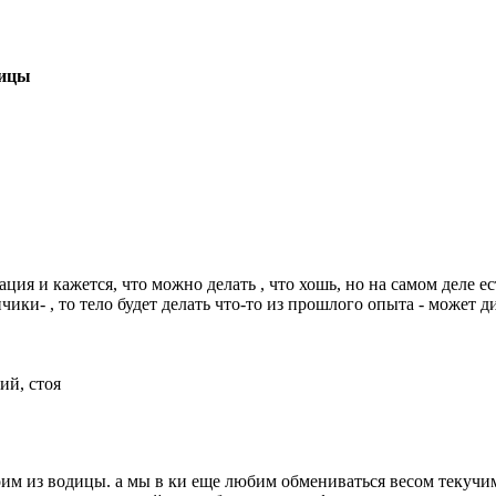
ницы
ция и кажется, что можно делать , что хошь, но на самом деле е
пичики- , то тело будет делать что-то из прошлого опыта - может
ий, стоя
тоим из водицы. а мы в ки еще любим обмениваться весом текучи