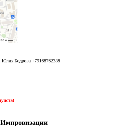
и Юлия Бодрова +79168762388
луйста!
 Импровизации