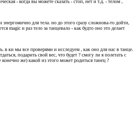
еская - когда вы можете сказать - стоп, нет и т.д. - телом ,
 и энергомично для тела. но до этого сразу сложнова-то дойти,
я magic и раз тело за танцевало - как будто оно это делает
. в ки мы все проверями и исследуем , как оно для нас в танце.
даться, подарить свой вес, что будет ? смогу ли я полетать с
 конечно же) какой из этого может родиться танец ?