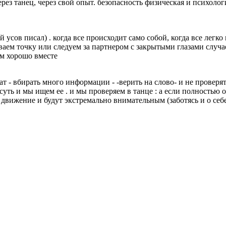
через танец, через свой опыт. безопасность физическая и психологич
й усов писал) . когда все происходит само собой, когда все легко
аем точку или следуем за партнером с закрытыми глазами случаетс
 им хорошо вместе
т - вбирать много информации - -верить на слово- и не проверять
суть и мы ищем ее . и мы проверяем в танце : а если полностью от
 движение и будут экстремально внимательным (заботясь и о себе