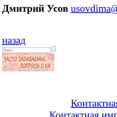
Дмитрий Усов
usovdima
назад
Контактна
Контактная им