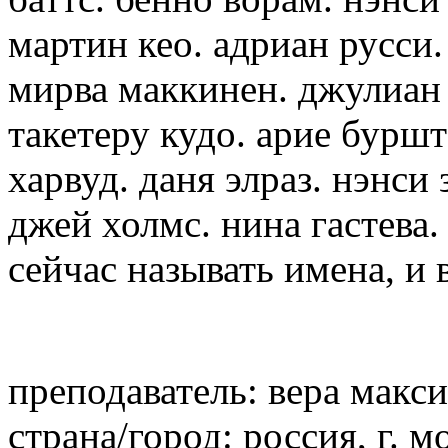
мартин кео. адриан русси.
мирва маккинен. джулиан 
такетеру кудо. арие буршт
харвуд. даня элраз. нэнси 
джей холмс. нина гастева.
сейчас называть имена, и 
преподаватель: вера макс
страна/город: россия, г. м